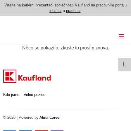
Vítejte na kariérní prezentaci společnosti Kaufland na pracovním portálu
jobs.cz
a
prace.cz
.
Kdo jsme
Něco se pokazilo, zkuste to prosím znova.
Volné pozice
Kdo jsme
Volné pozice
© 2026 | Powered by
Alma Career