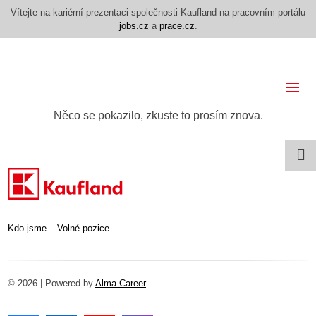
Vítejte na kariérní prezentaci společnosti Kaufland na pracovním portálu
jobs.cz
a
prace.cz
.
Kdo jsme
Něco se pokazilo, zkuste to prosím znova.
Volné pozice
Kdo jsme
Volné pozice
© 2026 | Powered by
Alma Career