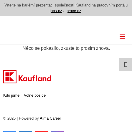
Vítejte na kariérní prezentaci společnosti Kaufland na pracovním portálu
jobs.cz
a
prace.cz
.
Kdo jsme
Něco se pokazilo, zkuste to prosím znova.
Volné pozice
Kdo jsme
Volné pozice
© 2026 | Powered by
Alma Career