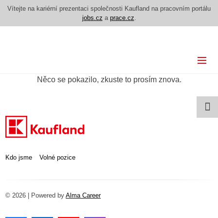
Vítejte na kariérní prezentaci společnosti Kaufland na pracovním portálu
jobs.cz
a
prace.cz
.
Kdo jsme
Něco se pokazilo, zkuste to prosím znova.
Volné pozice
Kdo jsme
Volné pozice
© 2026 | Powered by
Alma Career