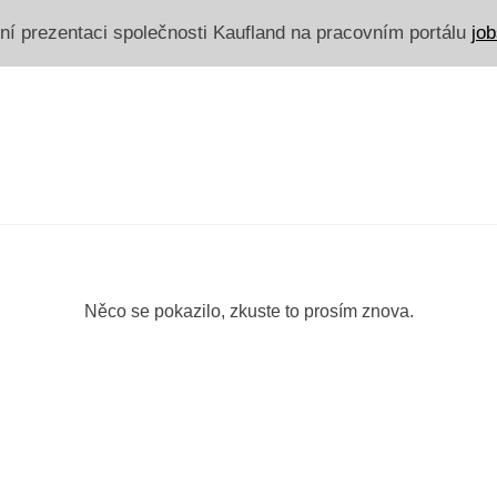
érní prezentaci společnosti Kaufland na pracovním portálu
job
Něco se pokazilo, zkuste to prosím znova.