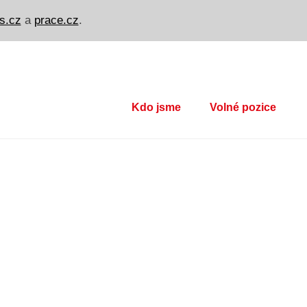
s.cz
a
prace.cz
.
Kdo jsme
Volné pozice