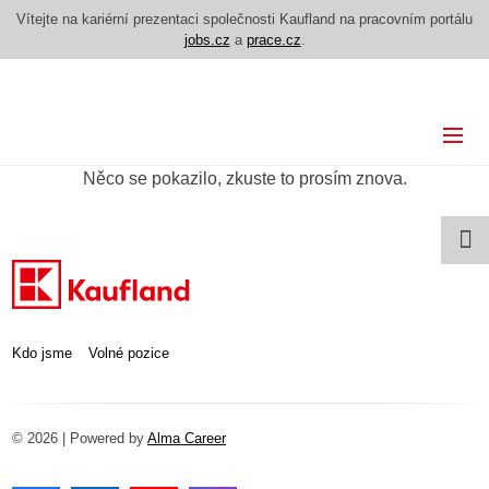
Vítejte na kariérní prezentaci společnosti Kaufland na pracovním portálu
jobs.cz
a
prace.cz
.
Kdo jsme
Něco se pokazilo, zkuste to prosím znova.
Volné pozice
Kdo jsme
Volné pozice
© 2026 | Powered by
Alma Career