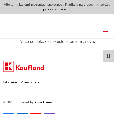
Vítejte na kariérní prezentaci společnosti Kaufland na pracovním portálu
jobs.cz
a
prace.cz
.
Kdo jsme
Něco se pokazilo, zkuste to prosím znova.
Volné pozice
Kdo jsme
Volné pozice
© 2026 | Powered by
Alma Career