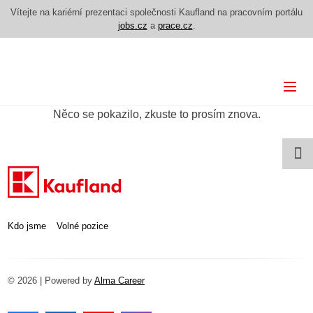
Vítejte na kariérní prezentaci společnosti Kaufland na pracovním portálu
jobs.cz
a
prace.cz
.
Kdo jsme
Něco se pokazilo, zkuste to prosím znova.
Volné pozice
Kdo jsme
Volné pozice
© 2026 | Powered by
Alma Career