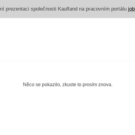
érní prezentaci společnosti Kaufland na pracovním portálu
job
Něco se pokazilo, zkuste to prosím znova.