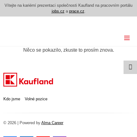
Vítejte na kariérní prezentaci společnosti Kaufland na pracovním portálu
jobs.cz
a
prace.cz
.
Kdo jsme
Něco se pokazilo, zkuste to prosím znova.
Volné pozice
Kdo jsme
Volné pozice
© 2026 | Powered by
Alma Career